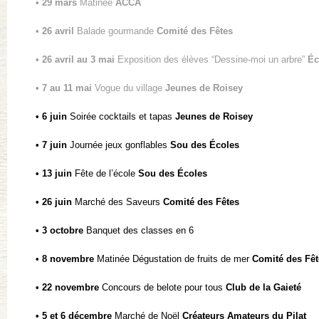
• 29 mars
Matinée
ACCA
•
26 avril
Balade gourmande
Comité des Fêtes
•
26 avril au 3 mai
Exposition des élèves “Dessine-moi un arbre”
Éc
• 7 au 11 mai
Vogue du village
Jeunes de Roisey
• 6 juin
Soirée cocktails et tapas
Jeunes de Roisey
• 7 juin
Journée jeux gonflables
Sou des Écoles
• 13 juin
Fête de l’école
Sou des Écoles
• 26 juin
Marché des Saveurs
Comité des Fêtes
• 3
octobre
Banquet des classes en 6
• 8 novembre
Matinée Dégustation de fruits de mer
Comité des Fêt
• 22 novembre
Concours de belote pour tous
Club de la Gaieté
• 5 et 6 décembre
Marché de Noël
Créateurs Amateurs du Pilat