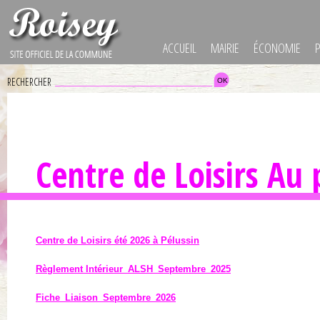
ACCUEIL
MAIRIE
ÉCONOMIE
RECHERCHER
Centre de Loisirs Au 
Centre de Loisirs été 2026 à Pélussin
Règlement Intérieur_ALSH_Septembre_2025
Fiche_Liaison_Septembre_2026