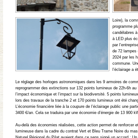
Loire), la co
programme plu
candélabres à
à LED plus éco
par l’entrepr
de 72 lampes 
2024 par les h
commune. Une
l’éclairage a é
Le réglage des horloges astronomiques dans les 9 armoires de com
reprogrammer des extinctions sur 132 points lumineux de 22h-6h au l
l’impact économique et l’impact sur la biodiversité. 5 points lumine
lors des travaux de la tranche 2 et 170 points lumineux ont été cha
L’économie financière liée à la coupure de l’éclairage public une parti
3400 €/an. Cela se traduira par une économie d’énergie de 13 900 
Au-delà des économies réalisées, cette action permet de renforcer et 
lumineuse dans la cadre du contrat Vert et Bleu Trame Noire du mass
Naturel Régional du Pilat avaient dans ce sens signé un accord : Un 